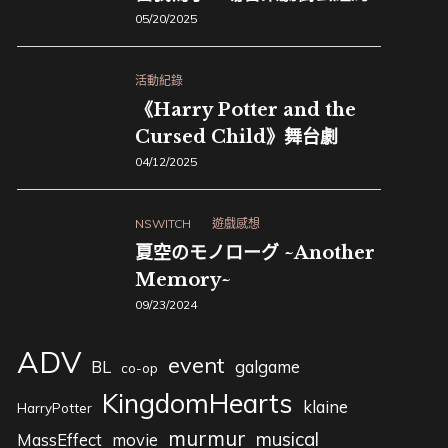
05/20/2025
活動紀錄
《Harry Potter and the
Cursed Child》舞台劇
04/12/2025
NSWITCH
遊戲感想
夏空のモノローグ ~Another
Memory~
09/23/2024
ADV
event
BL
galgame
co-op
KingdomHearts
klaine
HarryPotter
murmur
musical
MassEffect
movie