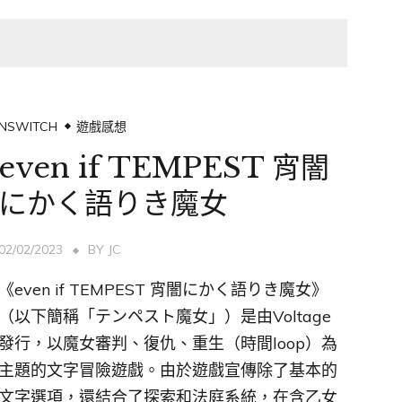
NSWITCH
遊戲感想
even if TEMPEST 宵闇
にかく語りき魔女
02/02/2023
BY
JC
《even if TEMPEST 宵闇にかく語りき魔女》
（以下簡稱「テンペスト魔女」）是由Voltage
發行，以魔女審判、復仇、重生（時間loop）為
主題的文字冒險遊戲。由於遊戲宣傳除了基本的
文字選項，還結合了探索和法庭系統，在含乙女