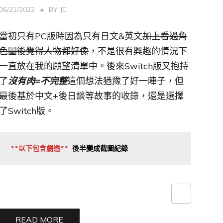
06/21/2022
BY
JC
當初只有PC版時因為只有日文&英文
加上看過角
色圖後覺得人物都好像
，不是很有興趣的情況下
一直放在我的願望清單中。後來Switch版又抱持
了
沒有肉=不完整
這個想法猶豫了好一陣子，但
最後基於中文+後日談等故事的收錄，還是選擇
了Switch版。
**以下包含劇透**
後半變成截圖紀錄
E『死月妖花～四月八日～』感想（無劇透）〉
，也是吸引我下載遊戲
READ MORE