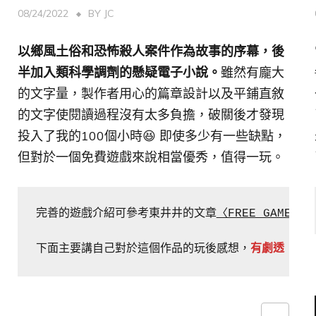
08/24/2022
BY
JC
以鄉風土俗和恐怖殺人案件作為故事的序幕，後
半加入類科學調劑的懸疑電子小說。
雖然有龐大
的文字量，製作者用心的篇章設計以及平鋪直敘
的文字使閱讀過程沒有太多負擔，破關後才發現
投入了我的100個小時😆 即使多少有一些缺點，
但對於一個免費遊戲來說相當優秀，值得一玩。
完善的遊戲介紹可參考東井井的文章
〈FREE GAM
下面主要講自己對於這個作品的玩後感想，
有劇透
！