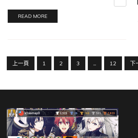
READ MORE
文
上一頁
1
2
3
...
12
下
章
分
頁