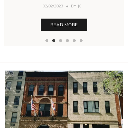
Y
JC
READ MORE
E