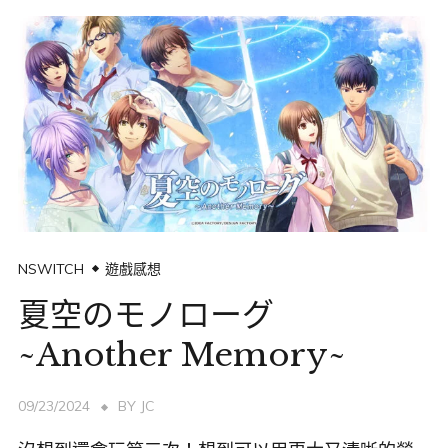
NSWITCH
遊戲感想
夏空のモノローグ
~Another Memory~
09/23/2024
BY
JC
沒想到還會玩第三次！想到可以用更大又清晰的螢