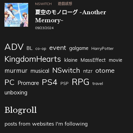
NSWITCH
遊戲感想
夏空のモノローグ ~Another
Memory~
09/23/2024
ADV
event
BL
galgame
co-op
HarryPotter
KingdomHearts
klaine
MassEffect
movie
NSwitch
otome
murmur
musical
ntzr
RPG
PS4
PC
Promare
PSP
travel
unboxing
Blogroll
posts from websites I'm following