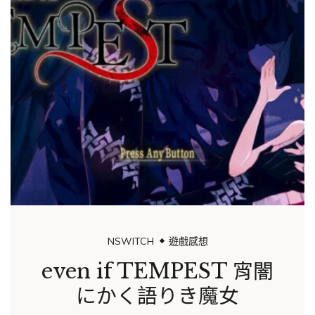
戲感想
NSWITCH
遊戲感
PEST 宵闇
舊書店街的橋
き魔女
06/21/2022
BY
JC