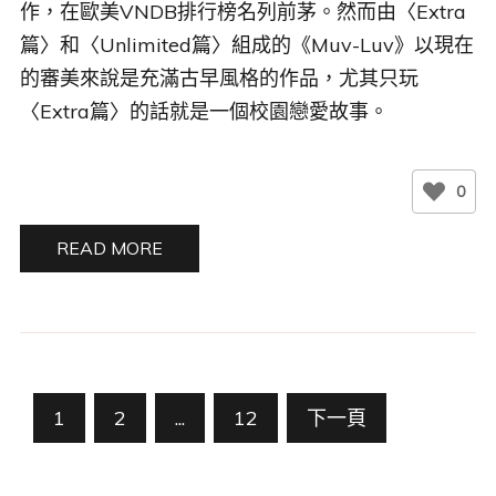
篇〉和〈Unlimited篇〉組成的《Muv-Luv》以現在
的審美來說是充滿古早風格的作品，尤其只玩
〈Extra篇〉的話就是一個校園戀愛故事。
0
READ MORE
文
1
2
...
12
下一頁
章
分