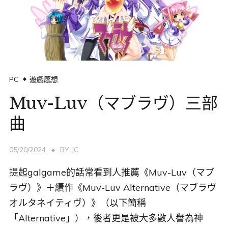
PC
遊戲感想
Muv-Luv（マブラヴ）三部
曲
05/20/2024
BY
JC
提起galgame的話常看到人推薦《Muv-Luv（マブ
ラヴ）》＋續作《Muv-Luv Alternative（マブラヴ
オルタネイティヴ）》（以下簡稱
「Alternative」），後者更是被大多數人譽為神
作，在歐美VNDB排行榜名列前茅。然而由〈Extra