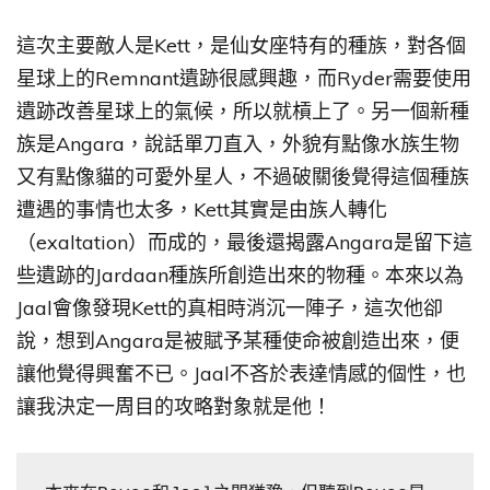
這次主要敵人是Kett，是仙女座特有的種族，對各個
星球上的Remnant遺跡很感興趣，而Ryder需要使用
遺跡改善星球上的氣候，所以就槓上了。另一個新種
族是Angara，說話單刀直入，外貌有點像水族生物
又有點像貓的可愛外星人，不過破關後覺得這個種族
遭遇的事情也太多，Kett其實是由族人轉化
（exaltation）而成的，最後還揭露Angara是留下這
些遺跡的Jardaan種族所創造出來的物種。本來以為
Jaal會像發現Kett的真相時消沉一陣子，這次他卻
說，想到Angara是被賦予某種使命被創造出來，便
讓他覺得興奮不已。Jaal不吝於表達情感的個性，也
讓我決定一周目的攻略對象就是他！