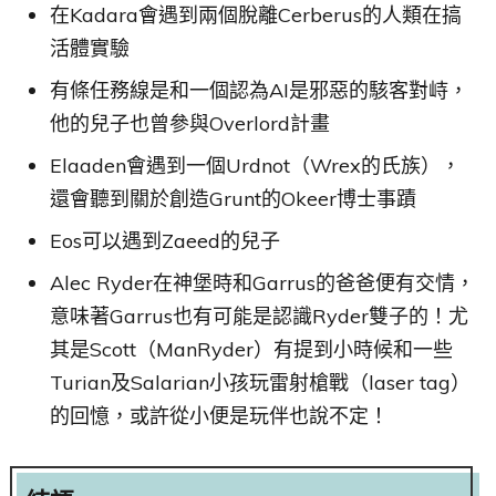
在Kadara會遇到兩個脫離Cerberus的人類在搞
活體實驗
有條任務線是和一個認為AI是邪惡的駭客對峙，
他的兒子也曾參與Overlord計畫
Elaaden會遇到一個Urdnot（Wrex的氏族），
還會聽到關於創造Grunt的Okeer博士事蹟
Eos可以遇到Zaeed的兒子
Alec Ryder在神堡時和Garrus的爸爸便有交情，
意味著Garrus也有可能是認識Ryder雙子的！尤
其是Scott（ManRyder）有提到小時候和一些
Turian及Salarian小孩玩雷射槍戰（laser tag）
的回憶，或許從小便是玩伴也說不定！