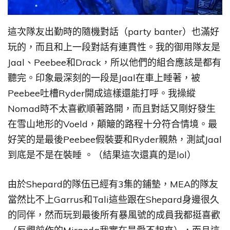
這次隊友出勤時的隨機對話（party banter）也滿好
玩的，而且和上一段對話有連貫性。我的御用隊友是
Jaal、Peebee和Drack，所以他們的組合應該是都有
聽完。印象最深刻的一段是Jaal在車上睡著，被
Peebee吐槽Ryder開成這樣還能打呼。我操縱
Nomad時不太喜歡順著路開，而且對話又剛好發生
在雪山地形的Voeld，顛簸的路程十分符合情境。最
好笑的是最後Peebee假裝要和Ryder親熱，測試Jaal
到底是不是在裝睡 。（結果這次還真的是lol）
由於Shepard的隊伍已經有3集的鋪墊，MEA的隊友
當然比不上Garrus和Tali這些跟在Shepard身邊很久
的同伴，然而玩到最後所有暴風號的成員我都挺喜歡