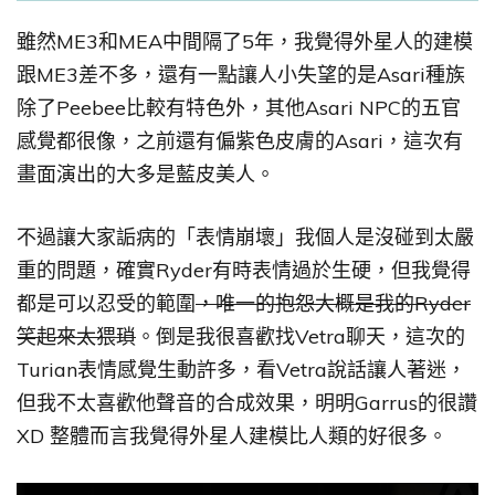
雖然ME3和MEA中間隔了5年，我覺得外星人的建模
跟ME3差不多，還有一點讓人小失望的是Asari種族
除了Peebee比較有特色外，其他Asari NPC的五官
感覺都很像，之前還有偏紫色皮膚的Asari，這次有
畫面演出的大多是藍皮美人。
不過讓大家詬病的「表情崩壞」我個人是沒碰到太嚴
重的問題，確實Ryder有時表情過於生硬，但我覺得
都是可以忍受的範圍
，唯一的抱怨大概是我的Ryder
笑起來太猥瑣
。倒是我很喜歡找Vetra聊天，這次的
Turian表情感覺生動許多，看Vetra說話讓人著迷，
但我不太喜歡他聲音的合成效果，明明Garrus的很讚
XD 整體而言我覺得外星人建模比人類的好很多。