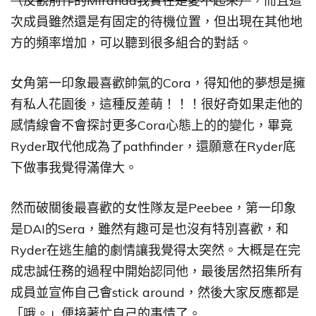
（反觀前作的Miranda我實在是愛不起來）
，而且這
次成員雖然還是有固定的待機位置，但出現在其他地
方的頻率增加，可以聽到很多組合的對話。
女角第一印象最喜歡帥氣的Cora，得知他的夢想是擁
有私人花園後，這種反差萌！！！很好奇如果走他的
感情線會不會探討更多Cora心態上的的變化，畢竟
Ryder取代他成為了pathfinder，還願意在Ryder底
下做事我覺得滿偉大。
然而破關後最喜歡的女性隊友是Peebee，第一印象
是DAI的Sera，雖然有趣可是也沒有特別喜歡，和
Ryder在逃生艙的劇情讓我覺得太突然。大概是在完
成忠誠任務的過程中開始認同他，最後居然招集所有
成員並宣佈自己會stick around，然後大家反應都是
「哦。」便接著忙自己的事情了。