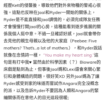
經歷Kett的侵襲後，導致他們對外來物種的警戒心很
強。這點也反映在Jaal和Ryder一開始的關係上，
Ryder是不能直接和Jaal調情的，必須完成隊友任務
才會慢慢打開Jaal的心房，這種能看到逐步進展的關
係我個人挺中意。不過一旦確認好感，Jaal就會帶你
去見他的親生母親以及他的大家庭（Peebee: Five
mothers? That’s…a lot of mothers.），和Ryder說話
就像在念情詩一樣，
“You make my heart sing.”
這
句是有打中我♥ 當然由於科學因素（？）Bioware的
床戲是點到為止，但事後Jaal媽和Lexi還會來關心繁
衍和身體構造的問題，很好笑XD 另外Jaal媽為了讓
Ryder感受到家的味道而嘗試作Angara完全沒概念
的派，以及告訴Ryder不要因為人類和Angara的緊
繃關係而在意他人的目光這段很暖;;