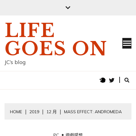
Skip
to
content
LIFE
GOES ON
JC’s blog
HOME
2019
12 月
MASS EFFECT: ANDROMEDA
PC
遊戲感想