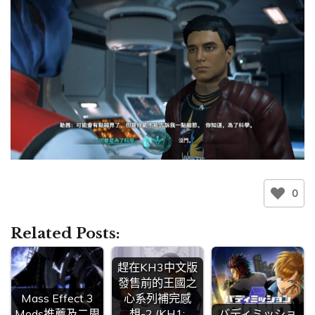
0
Related Posts:
趕在KH3中文版
發售前的王國之
Mass Effect 3
心系列補完感
Mods推薦及二周
想-2 (KH1;
バディミッショ