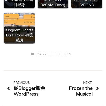
目紀錄
ReCoM; Days)
ンBOND
Kingdom Hearts
Dark Road 初玩
感想
MASSEFFECT
,
PC
,
RPG
文
PREVIOUS:
NEXT:
從Blogger搬至
Frozen the
章
WordPress
Musical
導