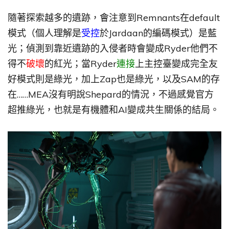
隨著探索越多的遺跡，會注意到Remnants在default
模式（個人理解是
受控
於Jardaan的編碼模式）是藍
光；偵測到靠近遺跡的入侵者時會變成Ryder他們不
得不
破壞
的紅光；當Ryder
連接
上主控臺變成完全友
好模式則是綠光，加上Zap也是綠光，以及SAM的存
在……MEA沒有明說Shepard的情況，不過感覺官方
超推綠光，也就是有機體和AI變成共生關係的結局。