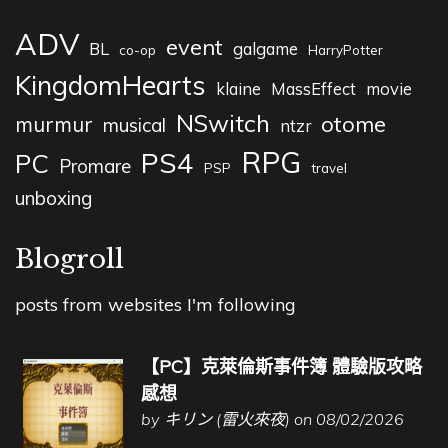
ADV
event
BL
galgame
co-op
HarryPotter
KingdomHearts
klaine
MassEffect
movie
NSwitch
otome
murmur
musical
ntzr
RPG
PS4
PC
Promare
PSP
travel
unboxing
Blogroll
posts from websites I'm following
【PC】克萊倫斯事件簿 體驗版攻略
感想
by
キリン (雷火來夜)
on 08/02/2026