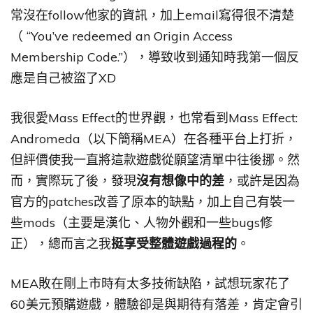
常沒在follow他家的資訊，加上email寫得很不清楚
（ “You’ve redeemed an Origin Access
Membership Code.”），導致收到通知時我第一個反
應是自己被盜了XD
我很愛Mass Effect的世界觀，也常看到Mass Effect:
Andromeda（以下簡稱MEA）在各種平台上打折，
但評價使我一直將這款遊戲從願望清單中往後挪。然
而，實際玩了後，發現
沒有想像中的差
，或許是因為
官方的patches改善了原本的缺點，加上自己有裝一
些mods（主要是漢化、人物外觀和一些bugs修
正），總而言之我
挺享受整體遊戲過程的
。
MEA敗在剛上市時有太多技術缺陷，試想玩家花了
60美元預購遊戲，體驗卻是與期待有落差，肯定會引