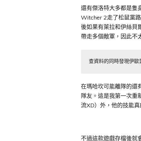
還有傑洛特大多都是隻
Witcher 2走了
後如果有萊拉和伊絲貝
帶走多個敵軍，因此不
查資料的同時發現伊歐菲
在瑪哈坎可能離隊的還
隊友。這是我第一次重
流XD）外，他的技能真
不過這款遊戲存檔後就