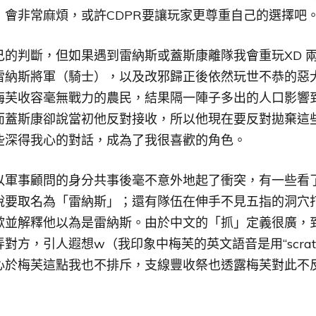
，會非常麻煩，或許CDPR要讓玩家更尊重自己的選擇吧
己的判斷，但如果遇到雷納斯或蓋斯康離隊我會重玩XD 
雷納斯將軍（騎士），以及改邪歸正後依然玩世不恭的惡
梅芙收容毫無戰力的農民，結果隔一陣子多出的人口影響
而蓋斯康卻說當初他反對接收，所以他現在要反對拋棄這些
些深得我心的對話，成為了我很喜歡的角色。
軍事顧問的身分共事後毫不意外地起了衝突，有一些看了很
說要取名為「雷納斯」；還有隊伍在伸手不見五指的洞穴
歉並解釋他以為是雷納斯。由於中文的「抓」定義很廣，
對方，引人遐想w（我印象中梅芙的英文語音是用“scrat
心於梅芙這點我也不排斥，支線豐收祭也透露梅芙對此不