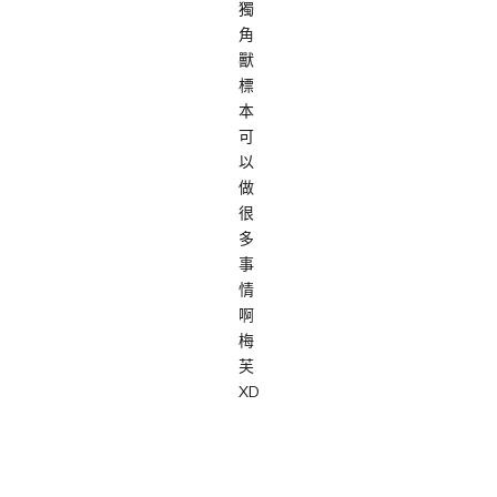
獨
角
獸
標
本
可
以
做
很
多
事
情
啊
梅
芙
XD