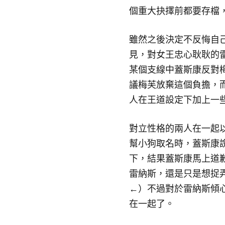
個重大抉擇前都要存檔
雖然之後決定不反悔自
見，對女王忠心耿耿的
某個支線中蓋斯康反對
議梅芙放棄這個負擔，
人在王道設定下加上一
對立性格的兩人在一起以
幫小狗取名時，蓋斯康
下，結果蓋斯康馬上道
雷納斯，還是只是想捉弄
←）不過對於雷納斯傾
在一起了。