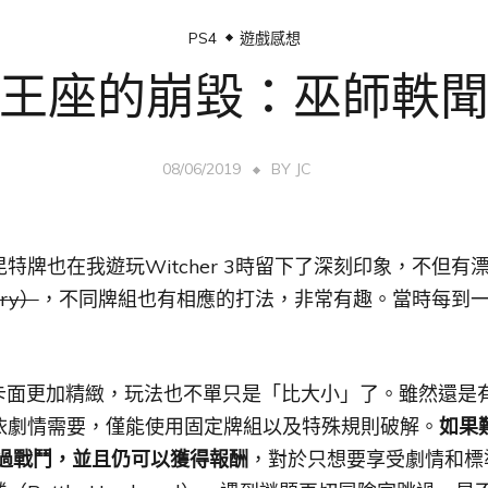
PS4
遊戲感想
王座的崩毀：巫師軼
08/06/2019
BY
JC
特牌也在我遊玩Witcher 3時留下了深刻印象，不但有
ry）
，不同牌組也有相應的打法，非常有趣。當時每到
r的角色卡面更加精緻，玩法也不單只是「比大小」了。雖然還
依劇情需要，僅能使用固定牌組以及特殊規則破解。
如果
可以跳過戰鬥，並且仍可以獲得報酬
，對於只想要享受劇情和標