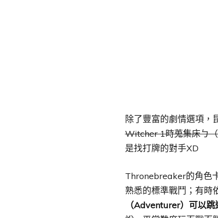
除了豐富的劇情選項，昆
Witcher 1時蒐集床ㄅ（
是找打牌的對手XD
Thronebreake
熟悉的標準戰鬥；有時
（Adventurer）