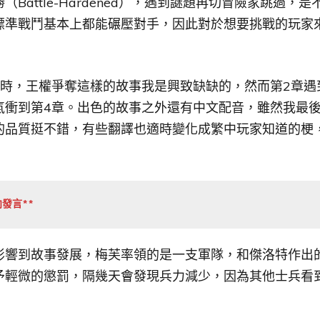
Battle-Hardened），遇到謎題再切冒險家跳過，
標準戰鬥基本上都能碾壓對手，因此對於想要挑戰的玩家
章時，王權爭奪這樣的故事我是興致缺缺的，然而第2章遇
氣衝到第4章。出色的故事之外還有中文配音，雖然我最
的品質挺不錯，有些翻譯也適時變化成繁中玩家知道的梗
發言**
影響到故事發展，梅芙率領的是一支軍隊，和傑洛特作出
予輕微的懲罰，隔幾天會發現兵力減少，因為其他士兵看