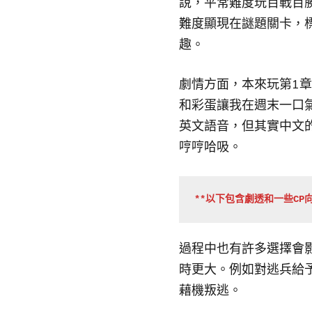
說，平常難度玩百戰百勝（
難度顯現在謎題關卡，
趣。
劇情方面，本來玩第1
和彩蛋讓我在週末一口
英文語音，但其實中文
哼哼哈吸。
**以下包含劇透和一些CP向
過程中也有許多選擇會
時更大。例如對逃兵給
藉機叛逃。