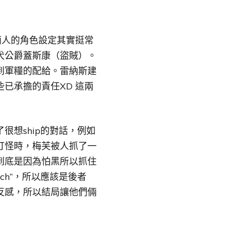
。
兩人的角色設定其實挺常
犬公爵蓋斯康（盜賊）。
到軍糧的配給。雷納斯建
已承擔的責任XD 這兩
想ship的對話，例如
打怪時，梅芙被人抓了一
到底是因為怕黑所以抓住
ch”，所以應該是後者
反感，所以結局讓他們倆