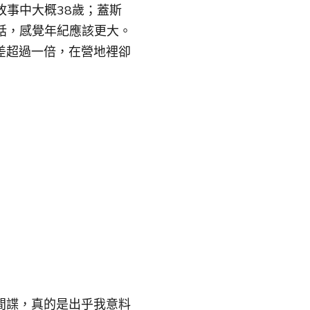
故事中大概38歲；蓋斯
話，感覺年紀應該更大。
差超過一倍，在營地裡卻
間諜，真的是出乎我意料