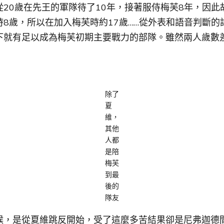
20歲在先王的軍隊待了10年，接著服侍梅芙8年，因此
8歲，所以在加入梅芙時約17歲……從外表和語音判斷的
下就有足以成為梅芙初期主要戰力的部隊。雖然兩人歲數
除了
夏
維，
其他
人都
是陪
梅芙
到最
後的
隊友
候，是從夏維跳反開始，受了這麼多苦結果卻是尼弗迦德