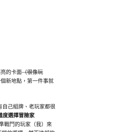
聞
漂亮的卡面
（很像玩
一個新地點，第一件事就
是有自己組牌、老玩家都很
難度選擇冒險家
準戰鬥的玩家（我）來