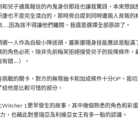
測和兒子通風報信的內鬼身份那段也讓我驚訝，本來想說
斯康也不是完全清白的，那時旁白提到同時遭兩人背叛的
到……因為捨不得讓他們離開，我還是選擇全部原諒了。
須選一人作為自殺小隊送頭，蓋斯康隱身技能應該是點滿
務的角色必死。除非先前梅芙拒絕接受兒子的投降條件，
沒有錯←）。
有挑戰的關卡，對方的無限抽卡和加成條件十分OP，我
了結他是比較可惜的部分。
er是比Witcher 1更早發生的故事，其中幾個熟悉的角色
北方勢力，也藉此對里瑞亞及利維亞女王有多一點的認識。