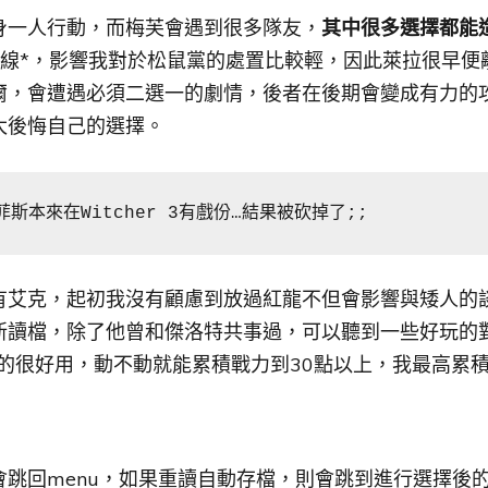
身一人行動，而梅芙會遇到很多隊友，
其中很多選擇都能
松鼠黨路線*，影響我對於松鼠黨的處置比較輕，因此萊拉很早
爾，會遭遇必須二選一的劇情，後者在後期會變成有力的
太後悔自己的選擇。
斯本來在Witcher 3有戲份…結果被砍掉了;;
有艾克，起初我沒有顧慮到放過紅龍不但會影響與矮人的
新讀檔，除了他曾和傑洛特共事過，可以聽到一些好玩的
的很好用，動不動就能累積戰力到30點以上，我最高累積
會跳回menu，如果重讀自動存檔，則會跳到進行選擇後