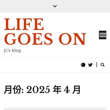
Skip
to
content
LIFE
GOES ON
JC’s blog
月份:
2025 年 4 月