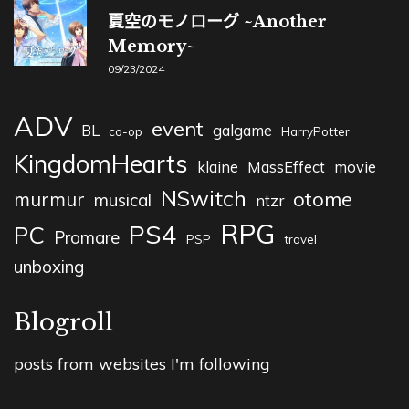
夏空のモノローグ ~Another
Memory~
09/23/2024
ADV
event
BL
galgame
co-op
HarryPotter
KingdomHearts
klaine
MassEffect
movie
NSwitch
otome
murmur
musical
ntzr
RPG
PS4
PC
Promare
PSP
travel
unboxing
Blogroll
posts from websites I'm following